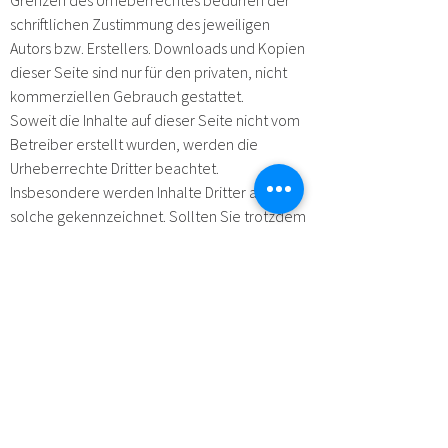
Grenzen des Urheberrechtes bedürfen der
schriftlichen Zustimmung des jeweiligen
Autors bzw. Erstellers. Downloads und Kopien
dieser Seite sind nur für den privaten, nicht
kommerziellen Gebrauch gestattet.
Soweit die Inhalte auf dieser Seite nicht vom
Betreiber erstellt wurden, werden die
Urheberrechte Dritter beachtet.
Insbesondere werden Inhalte Dritter als
solche gekennzeichnet. Sollten Sie trotzdem
auf eine Urheberrechtsverletzung
aufmerksam werden, bitten wir um einen
entsprechenden Hinweis. Bei Bekanntwerden
von Rechtsverletzungen werden wir derartige
Inhalte umgehend entfernen.
KONTAKT
Wunderli Electronics AG