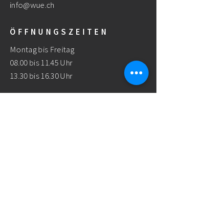
info@wue.ch
ÖFFNUNGSZEITEN
Montag bis Freitag
08.00 bis 11.45 Uhr
13.30 bis 16.30 Uhr
ANFAHRT
Besucherparkplatz
HILFE
Downloads
FAQ
Bankverbindung & Zahlungsinformationen
Versand & Rückgabe
Impressum