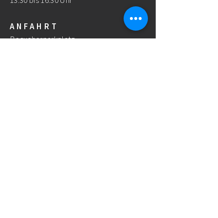
13.30 bis 16.30 Uhr
ANFAHRT
Besucherparkplatz
HILFE
Downloads
FAQ
Bankverbindung & Zahlungsinformationen
Versand & Rückgabe
Impressum
AGB
Haftungsausschluss
Datenschutzerklärung
© 2022 Wunderli Electronics AG