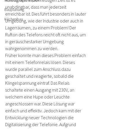
Auftrag sein. In der heutigen Zeit ist es 
Anwendungsbeispiele
unabdingbar, dass man jederzeit 
Bauplanung
erreichbar ist. Dies führt besonders in lauter 
Küchenbau
Umgebung, wie der Industrie oder auch in 
Lagerräumen, zu einem Problem! Der 
Rufton des Telefons reicht oft nicht aus, um 
in geräuschestarker Umgebung 
wahrgenommen zu werden.  
Früher konnte man dieses Problem einfach 
mit einem Telefonrelais lösen. Dieses 
wurde parallel zum Anschluss dazu 
geschaltet und reagierte, sobald die 
Klingelspannung eintraf. Das Relais 
schaltete einen Ausgang mit 230V, an 
welchem eine Hupe oder Leuchte 
angeschlossen war. Diese Lösung war 
einfach und effektiv. Jedoch kam mit der 
Entwicklung neuer Technologien die 
Digitalisierung der Telefonie. Aufgrund 