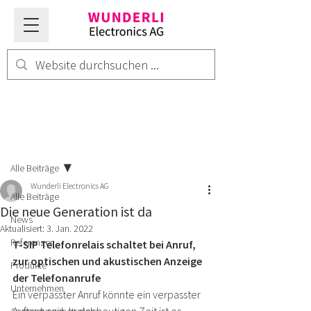
Beitrag
Alle Beiträge
Wunderli Electronics AG
Alle Beiträge
Die neue Generation ist da
News
Aktualisiert:
3. Jan. 2022
Referenzen
T-SIP Telefonrelais schaltet bei Anruf, 
zur optischen und akustischen Anzeige 
Produkte
der Telefonanrufe 
Unternehmen
Ein verpasster Anruf könnte ein verpasster 