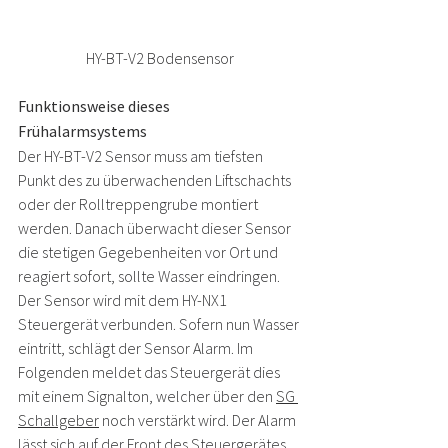
HY-BT-V2 Bodensensor
Funktionsweise dieses 
Frühalarmsystems 
Der HY-BT-V2 Sensor muss am tiefsten 
Punkt des zu überwachenden Liftschachts 
oder der Rolltreppengrube montiert 
werden. Danach überwacht dieser Sensor 
die stetigen Gegebenheiten vor Ort und 
reagiert sofort, sollte Wasser eindringen. 
Der Sensor wird mit dem HY-NX1 
Steuergerät verbunden. Sofern nun Wasser 
eintritt, schlägt der Sensor Alarm. Im 
Folgenden meldet das Steuergerät dies 
mit einem Signalton, welcher über den 
SG 
Schallgeber
 noch verstärkt wird. Der Alarm 
lässt sich auf der Front des Steuergerätes 