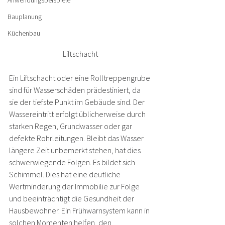
Anwendungsbeispiele
Bauplanung
Küchenbau
Liftschacht
Ein Liftschacht oder eine Rolltreppengrube 
sind für Wasserschäden prädestiniert, da 
sie der tiefste Punkt im Gebäude sind. Der 
Wassereintritt erfolgt üblicherweise durch 
starken Regen, Grundwasser oder gar 
defekte Rohrleitungen. Bleibt das Wasser 
längere Zeit unbemerkt stehen, hat dies 
schwerwiegende Folgen. Es bildet sich 
Schimmel. Dies hat eine deutliche 
Wertminderung der Immobilie zur Folge 
und beeinträchtigt die Gesundheit der 
Hausbewohner. Ein Frühwarnsystem kann in 
solchen Momenten helfen, den 