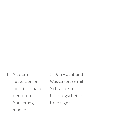
Mit dem 
2. Den Flachband-
Lötkolben ein 
Wassersensor mit 
Loch innerhalb 
Schraube und 
der roten 
Unterlegscheibe 
Markierung 
befestigen.
machen.
Achtung: Die 
Scheibe darf nicht 