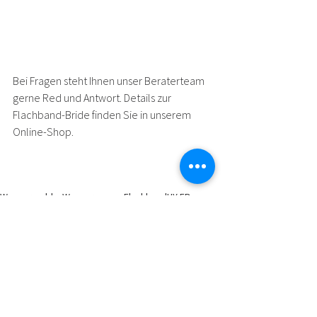
zu gross sein, 
Kurzschlussgefahr!
Bei Fragen steht Ihnen unser 
Beraterteam
gerne Red und Antwort. Details zur 
Flachband-Bride finden Sie in unserem 
Online-Shop
.
Wassermelder
Wassersensor
Flachband
HY-FB
Flachband-Sensor
Flachband-Wassersensor
Montagetipp
Know-how
Produkte