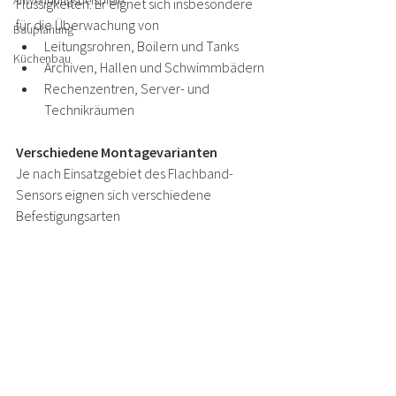
Anwendungsbeispiele
Flüssigkeiten. Er eignet sich insbesondere 
für die Überwachung von
Bauplanung
Leitungsrohren, Boilern und Tanks
Küchenbau
Archiven, Hallen und Schwimmbädern
Rechenzentren, Server- und 
Technikräumen
Verschiedene Montagevarianten
Je nach Einsatzgebiet des Flachband-
Sensors eignen sich verschiedene 
Befestigungsarten