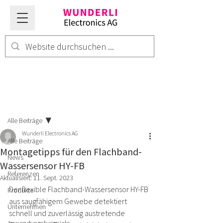
Beitrag
Alle Beiträge
Wunderli Electronics AG
Alle Beiträge
Montagetipps für den Flachband-
News
Wassersensor HY-FB
Referenzen
Aktualisiert:
11. Sept. 2023
Der flexible Flachband-Wassersensor HY-FB 
Produkte
aus saugfähigem Gewebe detektiert 
Unternehmen
schnell und zuverlässig austretende 